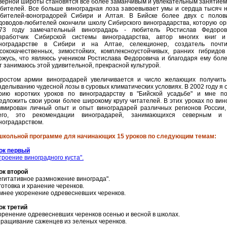
верной широты становятся все более заманчивым и увлекательным занятием
бителей. Все больше виноградная лоза завоевывает умы и сердца тысяч
бителей-воноградорей Сибири и Алтая. В Бийске более двух с полов
доводов-любителей окончили школу Сибирского виноградарства, которую ор
73 году замечательный виноградарь - любитель Ростислав Федоро
зработчик Сибирской системы виноградарства, автор многих книг 
ноградарстве в Сибири и на Алтае, селекционер, создатель почт
сококачественных, зимостойких, комплексноустойчивых, ранних гибридов
ржусь, что являюсь учеником Ростислава Федоровича и благодаря ему бол
т занимаюсь этой удивительной, прекрасной культурой.
ростом армии виноградарей увеличивается и число желающих получить
зделыванию чудесной лозы в суровых климатических условиях. В 2002 году я 
рию коротких уроков по виноградарству в "Бийской усадьбе" и мне по
едложить свои уроки более широкому кругу читателей. В этих уроках по вин
ммирован личный опыт и опыт виноградарей различных регионов России,
его, это рекомендации виноградарей, занимающихся северным и 
ноградарством.
школьной программе для начинающих 15 уроков по следующим темам:
ок первый
троение виноградного куста"
.
ок второй
егитативное размножение винограда".
готовка и хранение черенков.
мнее укоренение одревесневших черенков.
ок третий
оренение одревесневших черенков осенью и весной в школах.
ращивание саженцев из зеленых черенков.