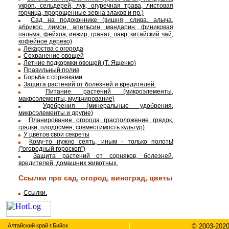
укроп, сельдерей, лук, огуречная трава, листовая
горчица, пророщенные зерна злаков и пр.)
Сад на подоконнике (вишня, слива, алыча,
абрикос, лимон, апельсин, мандарин, финиковая
пальма, фейхоа, инжир, гранат, лавр, китайский чай,
кофейное дерево)
Лекарства с огорода
Сохранение овощей
Летние подкормки овощей (Т. Ященко)
Правильный полив
Борьба с сорняками
Защита растений от болезней и вредителей.
Питание растений (микроэлементы,
макроэлементы, мульчирование)
Удобрения (минеральные удобрения,
микроэлементы и другие)
Планирование огорода (расположение грядок,
грядки, плодосмен, совместимость культур)
У цветов свои секреты
Кому-то нужно сеять, иным - только полоть!
("огородный гороскоп")
Защита растений от сорняков, болезней,
вредителей, домашних животных.
Ссылки про сад, огород, виноград, цветы
Ссылки.
Алтайский край г.Бийск
© 2003-2020