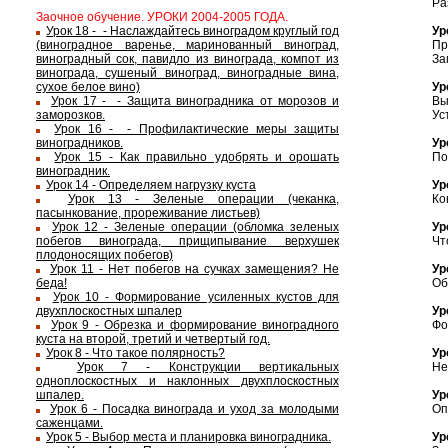
Ра
Заочное обучение. УРОКИ 2004-2005 ГОДА.
Ур
Урок 18 - - Наслаждайтесь виноградом круглый год
Пр
(виноградное варенье, маринованный виноград,
За
виноградный сок, павидло из винограда, компот из
винограда, сушеный виноград, виноградные вина,
Ур
сухое белое вино)
Вы
Урок 17 - - Защита виноградника от морозов и
Ус
заморозков.
Урок 16 - - Профилактические меры защиты
Ур
виноградников.
По
Урок 15 - Как правильно удобрять и орошать
виноградник.
Ур
Урок 14 - Определяем нагрузку куста
Ко
Урок 13 - Зеленые операции (чеканка,
пасынкование, прореживание листьев)
Ур
Урок 12 - Зеленые операции (обломка зеленых
Чт
побегов винограда, прищипывание верхушек
плодоносящих побегов)
Ур
Урок 11 - Нет побегов на сучках замещения? Не
Об
беда!
Урок 10 - Формирование усиленных кустов для
Ур
двухплоскостных шпалер
Фо
Урок 9 - Обрезка и формирование виноградного
куста на второй, третий и четвертый год.
Ур
Урок 8 - Что такое полярность?
Не
Урок 7 - Конструкции вертикальных
одноплоскостных и наклонных двухплоскостных
Ур
шпалер.
Оп
Урок 6 - Посадка винограда и уход за молодыми
саженцами.
Ур
Урок 5 - Выбор места и планировка виноградника.