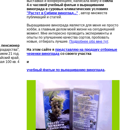
выставках и конференциях, написала книгу и
сняла
4-х часовой учебный фильм о выращивании
винограда в суровых климатических условиях
"Растет в Сибири виноград..."
, автор множеств
публикаций и статей.
Выращивание винограда является для меня не просто
хобби, а главным делом моей жизни на сегодняшний
момент. Мне интересно проводить эксперименты и
опыты по улучшению качества сортов, пробовать
новые, отбирать лучшие.
Подробнее обо мне тут
.
, пенсионер
радарства",
На этом сайте я
представляю на продажу отборные
жем 21 год.
черенки винограда
со своего участка
айский край,
ая 100 кв. 4
и
учебный фильм по выращиванию винограда
.