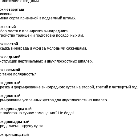
змножение отводками.
ок четвертый
ививки
мена сорта прививкой в подземный штамб.
ок пятый
бор места и планировка виноградника.
тройство траншей и подготовка посадочных ям.
ок шестой
садка винограда и уход за молодыми саженцами.
ок седьмой
нструкции вертикальных и двухплоскостных шпалер.
ок восьмой
о такое полярность?
ок девятый
резка и формирование виноградного куста на второй, третий и четвертый год
ок десятый
рмирование усиленных кустов для двухплоскостных шпалер.
ок одиннадцатый
т побегов на сучках замещения? Не беда!
ок двенадцатый
ределяем нагрузку куста.
ок тринадцатый