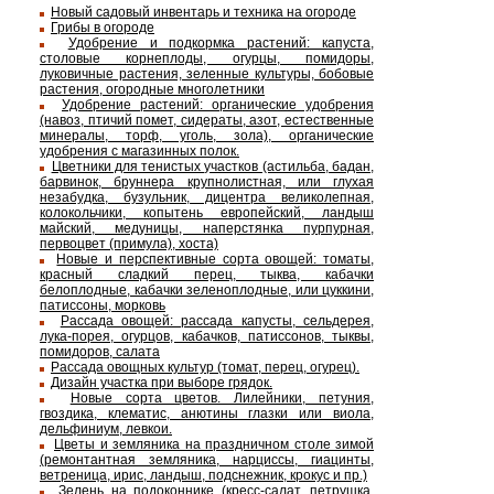
Новый садовый инвентарь и техника на огороде
Грибы в огороде
Удобрение и подкормка растений: капуста,
столовые корнеплоды, огурцы, помидоры,
луковичные растения, зеленные культуры, бобовые
растения, огородные многолетники
Удобрение растений: органические удобрения
(навоз, птичий помет, сидераты, азот, естественные
минералы, торф, уголь, зола), органические
удобрения с магазинных полок.
Цветники для тенистых участков (астильба, бадан,
барвинок, бруннера крупнолистная, или глухая
незабудка, бузульник, дицентра великолепная,
колокольчики, копытень европейский, ландыш
майский, медуницы, наперстянка пурпурная,
первоцвет (примула), хоста)
Новые и перспективные сорта овощей: томаты,
красный сладкий перец, тыква, кабачки
белоплодные, кабачки зеленоплодные, или цуккини,
патиссоны, морковь
Рассада овощей: рассада капусты, сельдерея,
лука-порея, огурцов, кабачков, патиссонов, тыквы,
помидоров, салата
Рассада овощных культур (томат, перец, огурец).
Дизайн участка при выборе грядок.
Новые сорта цветов. Лилейники, петуния,
гвоздика, клематис, анютины глазки или виола,
дельфиниум, левкои.
Цветы и земляника на праздничном столе зимой
(ремонтантная земляника, нарциссы, гиацинты,
ветреница, ирис, ландыш, подснежник, крокус и пр.)
Зелень на подоконнике (кресс-салат, петрушка,