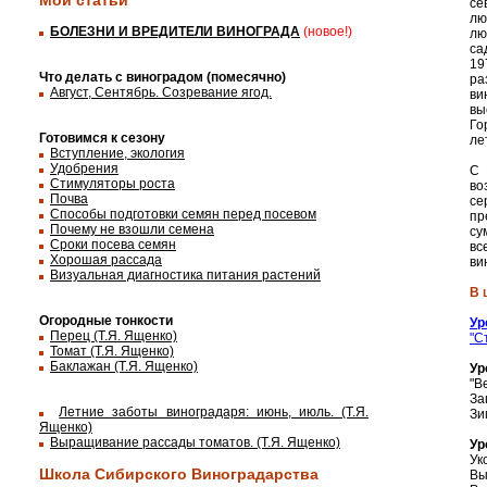
Мои статьи
се
лю
БОЛЕЗНИ И ВРЕДИТЕЛИ ВИНОГРАДА
(новое!)
лю
са
19
Что делать с виноградом (помесячно)
ра
Август, Сентябрь. Созревание ягод.
ви
вы
Го
Готовимся к сезону
ле
Вступление, экология
Удобрения
С 
Стимуляторы роста
во
Почва
се
Способы подготовки семян перед посевом
пр
Почему не взошли семена
су
Сроки посева семян
вс
Хорошая рассада
ви
Визуальная диагностика питания растений
В 
Огородные тонкости
Ур
Перец (Т.Я. Ященко)
"С
Томат (Т.Я. Ященко)
Баклажан (Т.Я. Ященко)
Ур
"В
За
Летние заботы виноградаря: июнь, июль. (Т.Я.
Зи
Ященко)
Выращивание рассады томатов. (Т.Я. Ященко)
Ур
Ук
Школа Сибирского Виноградарства
Вы