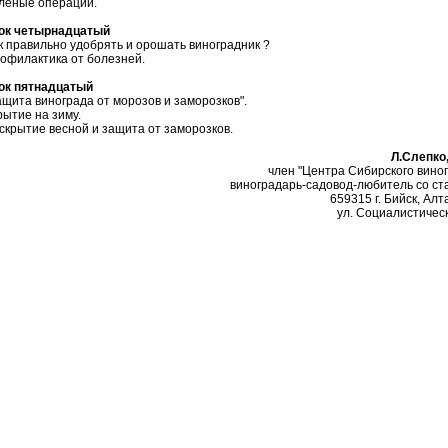
леные операции.
ок четырнадцатый
к правильно удобрять и орошать виноградник ?
офилактика от болезней.
ок пятнадцатый
ащита винограда от морозов и заморозков".
рытие на зиму.
скрытие весной и защита от заморозков.
Л.Слепко
член "Центра Сибирского виног
виноградарь-садовод-любитель со ста
659315 г. Бийск, Алт
ул. Социалистическ