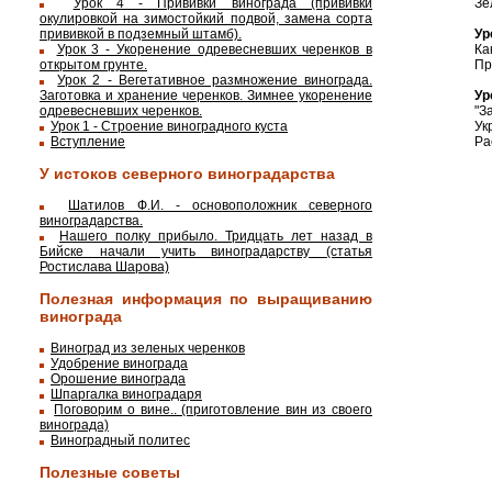
Зе
Урок 4 - Прививки винограда (прививки
окулировкой на зимостойкий подвой, замена сорта
Ур
прививкой в подземный штамб).
Ка
Урок 3 - Укоренение одревесневших черенков в
Пр
открытом грунте.
Урок 2 - Вегетативное размножение винограда.
Ур
Заготовка и хранение черенков. Зимнее укоренение
"З
одревесневших черенков.
Ук
Урок 1 - Строение виноградного куста
Ра
Вступление
У истоков северного виноградарства
Шатилов Ф.И. - основоположник северного
виноградарства.
Нашего полку прибыло. Тридцать лет назад в
Бийске начали учить виноградарству (статья
Ростислава Шарова)
Полезная информация по выращиванию
винограда
Виноград из зеленых черенков
Удобрение винограда
Орошение винограда
Шпаргалка виноградаря
Поговорим о вине.. (приготовление вин из своего
винограда)
Виноградный политес
Полезные советы