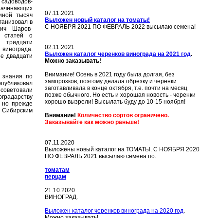
 садоводов-
 начинающих
07.11.2021
иной тысяч
Выложен новый каталог на томаты!
ганизовал в
С НОЯБРЯ 2021 ПО ФЕВРАЛЬ 2022 высылаю семена!
вич Шаров-
и статей о
и тридцати
02.11.2021
 винограда.
Выложен каталог черенков винограда на 2021 год
.
ее двадцати
Можно заказывать!
Внимание! Осень в 2021 году была долгая, без
 знания по
заморозков, поэтому делала обрезку и черенки
опубликовал
заготавливала в конце октября, т.е. почти на месяц
советовали
позже обычного. Но есть и хорошая новость - черенки
оградарству
хорошо вызрели! Высылать буду до 10-15 ноября!
 но прежде
Сибирским
Внимание!
Количество сортов ограничено.
Заказывайте как можно раньше!
07.11.2020
Выложены новый каталог на ТОМАТЫ. С НОЯБРЯ 2020
ПО ФЕВРАЛЬ 2021 высылаю семена по:
томатам
перцам
21.10.2020
ВИНОГРАД.
Выложен каталог черенков винограда на 2020 год
.
Можно заказывать!